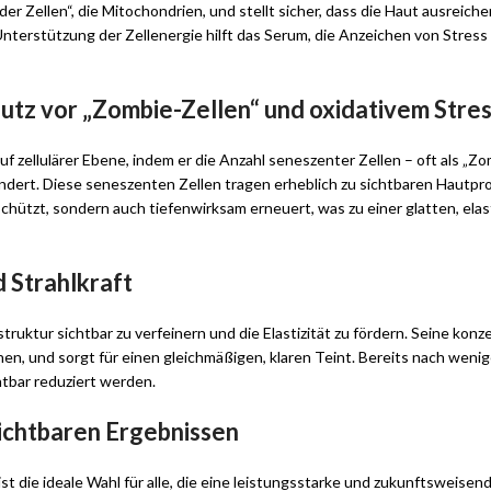
er Zellen“, die Mitochondrien, und stellt sicher, dass die Haut ausreich
erstützung der Zellenergie hilft das Serum, die Anzeichen von Stress 
utz vor „Zombie-Zellen“ und oxidativem Stre
f zellulärer Ebene, indem er die Anzahl seneszenter Zellen – oft als „Z
ndert. Diese seneszenten Zellen tragen erheblich zu sichtbaren Hautpr
schützt, sondern auch tiefenwirksam erneuert, was zu einer glatten, ela
d Strahlkraft
ruktur sichtbar zu verfeinern und die Elastizität zu fördern. Seine konz
en, und sorgt für einen gleichmäßigen, klaren Teint. Bereits nach we
chtbar reduziert werden.
sichtbaren Ergebnissen
 die ideale Wahl für alle, die eine leistungsstarke und zukunftsweisen