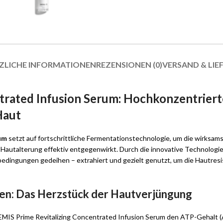
ZLICHE INFORMATIONEN
REZENSIONEN (0)
VERSAND & LIE
rated Infusion Serum: Hochkonzentriert
Haut
um
setzt auf fortschrittliche Fermentationstechnologie, um die wirksam
r Hautalterung effektiv entgegenwirkt. Durch die innovative Technologi
edingungen gedeihen – extrahiert und gezielt genutzt, um die Hautres
ien: Das Herzstück der Hautverjüngung
TEMIS Prime Revitalizing Concentrated Infusion Serum den ATP-Gehalt (