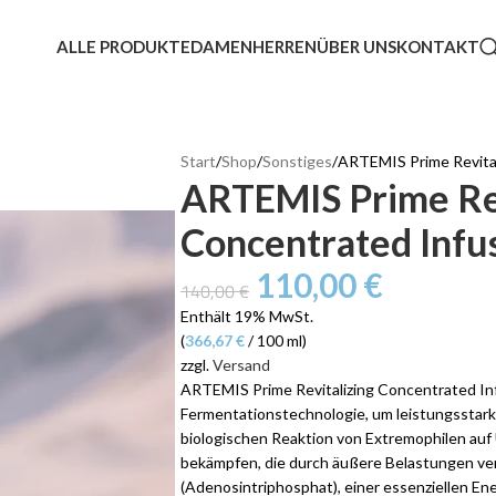
ALLE PRODUKTE
DAMEN
HERREN
ÜBER UNS
KONTAKT
Start
Shop
Sonstiges
ARTEMIS Prime Revital
ARTEMIS Prime Rev
Concentrated Infu
110,00
€
140,00
€
Enthält 19% MwSt.
(
366,67
€
/ 100 ml)
zzgl.
Versand
ARTEMIS Prime Revitalizing Concentrated Inf
Fermentationstechnologie, um leistungsstark
biologischen Reaktion von Extremophilen auf
bekämpfen, die durch äußere Belastungen ver
(Adenosintriphosphat), einer essenziellen Ene