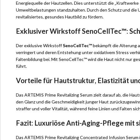
Energiequelle der Hautzellen. Dies unterstützt die „Kraftwerke d
Umweltbelastungen standzuhalten. Durch den Schutz und die Unt
revitalisiertes, gesundes Hautbild zu fördern.
Exklusiver Wirkstoff SenoCellTec™: Sch
Der exklusive Wirkstoff
SenoCellTec™
bekämpft die Alterung au
verringert und deren Entstehung unter oxidativem Stress verhi
Faltenbildung bei. Mit SenoCellTec™ wird die Haut nicht nur ge
führt.
Vorteile für Hautstruktur, Elastizität un
Das ARTEMIS Prime Revitalizing Serum zielt darauf ab, die Hautst
den Glanz und die Geschmeidigkeit junger Haut zurückzugewinn
straffer und voller Vitalität, während feine Linien und Falten si
Fazit: Luxuriöse Anti-Aging-Pflege mit 
Das ARTEMIS Prime Revitalizing Concentrated Infusion Serum ist