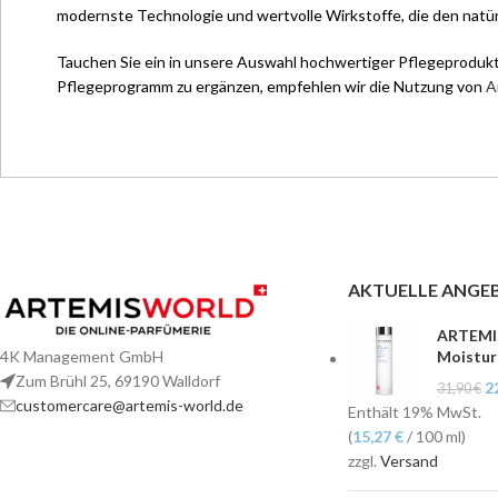
modernste Technologie und wertvolle Wirkstoffe, die den natür
Tauchen Sie ein in unsere Auswahl hochwertiger Pflegeprodukte,
Pflegeprogramm zu ergänzen, empfehlen wir die Nutzung von
A
AKTUELLE ANGE
ARTEMI
4K Management GmbH
Moistur
Zum Brühl 25,
69190 Walldorf
2
31,90
€
customercare@artemis-world.de
Enthält 19% MwSt.
(
15,27
€
/ 100 ml)
zzgl.
Versand