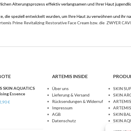
lichen Alterungsprozess effektiv verlangsamen und Ihrer Haut jugendli
 die speziell entwickelt wurden, um Ihre Haut zu verwöhnen und ihr nat
rtemis Prime Revitalizing Restorative Face Cream bzw. die
ZWYER CAVI
BOTE
ARTEMIS INSIDE
PRODU
S SKIN AQUATICS
Über uns
SKIN SU
ising Essence
Lieferung & Versand
SKIN AR
Rücksendungen & Widerruf
ARTEMIS
2,90
€
Impressum
ARTEMIS
AGB
SKIN BA
Datenschutz
SKIN AQ